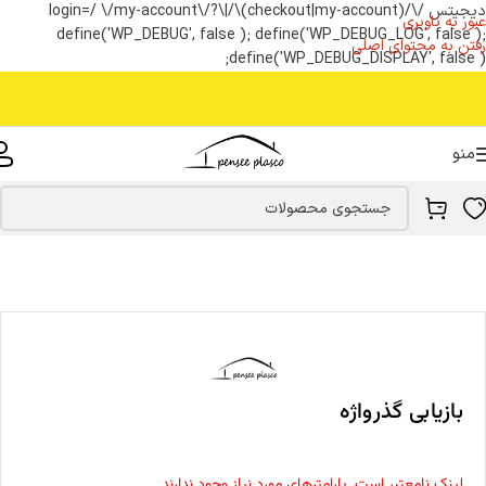
دیجیتس /\/(checkout|my-account)\/|\?login=/ \/my-account\/
عبور به ناوبری
define('WP_DEBUG', false ); define('WP_DEBUG_LOG', false );
رفتن به محتوای اصلی
define('WP_DEBUG_DISPLAY', false );
منو
بازیابی گذرواژه
لینک نامعتبر است. پارامترهای مورد نیاز وجود ندارند.