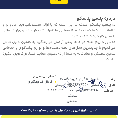
درباره پنسی پلاسکو
در
پنسی پلاسکو
، هدف ما این است که با ارائه محصولاتی زیبا، بادوام و
خلاقانه، به شما کمک کنیم تا فضایی منظم‌تر، شیک‌تر و کاربردی‌تر در منزل
یا محل کار خود داشته باشید.
ما باور داریم نظم در خانه یعنی آرامش در زندگی؛ به همین دلیل تلاش
می‌کنیم تا جدیدترین مدل‌های نظم‌دهنده‌ها و لوازم پلاسکو را با خدماتی
سریع، مطمئن و صادقانه به شما ارائه دهیم. رضایت شما، بزرگ‌ترین انگیزه
ماست.
دسترسی سریع
راه
شماره
تلگرام
فروشگاه
کد
کانال کد رهگیری
های
09364323660
تماس
مرکزی
پستی
ارتباطی
09364323660
رشت -
4198910112
شهرک
صنعتی
تمامی حقوق این وبسایت برای پنسی پلاسکو محفوظ است