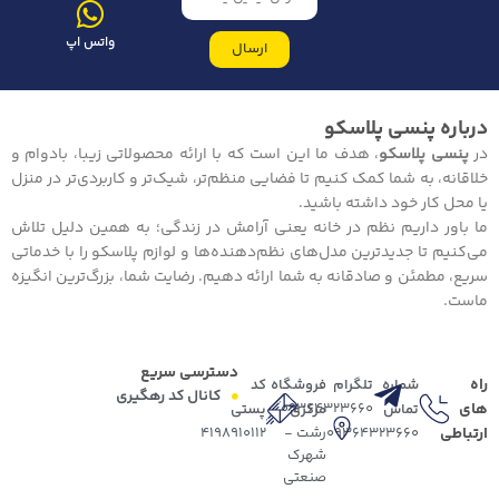
واتس اپ
ارسال
درباره پنسی پلاسکو
در
پنسی پلاسکو
، هدف ما این است که با ارائه محصولاتی زیبا، بادوام و
خلاقانه، به شما کمک کنیم تا فضایی منظم‌تر، شیک‌تر و کاربردی‌تر در منزل
یا محل کار خود داشته باشید.
ما باور داریم نظم در خانه یعنی آرامش در زندگی؛ به همین دلیل تلاش
می‌کنیم تا جدیدترین مدل‌های نظم‌دهنده‌ها و لوازم پلاسکو را با خدماتی
سریع، مطمئن و صادقانه به شما ارائه دهیم. رضایت شما، بزرگ‌ترین انگیزه
ماست.
دسترسی سریع
راه
شماره
تلگرام
فروشگاه
کد
کانال کد رهگیری
های
09364323660
تماس
مرکزی
پستی
ارتباطی
09364323660
رشت -
4198910112
شهرک
صنعتی