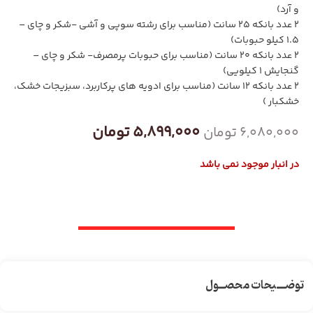
و آرد)
2 عدد بانکه 25 سانت (مناسب برای رشته سوپی و آشی -شکر و چای –
1.5 کیلو حبوبات)
2 عدد بانکه 20 سانت (مناسب برای حبوبات پرمصرف- شکر و چای –
گنجایش 1 کیلویی)
2 عدد بانکه 12 سانت (مناسب برای ادویه های پرکاربرد، سبزیجات خشک،
خشکبار )
5,899,000
تومان
6,080,000
تومان
در انبار موجود نمی باشد
توضـــیحات محصــول