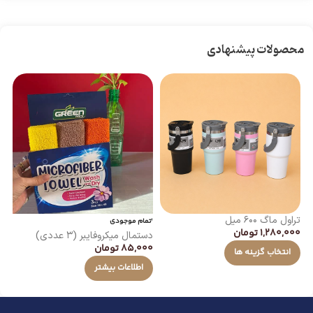
محصولات پیشنهادی
تراول ماگ ۶۰۰ میل
ان
اتمام موجودی
1,280,000
تومان
00
دستمال میکروفایبر (۳ عددی)
85,000
تومان
انتخاب گزینه ها
اطلاعات بیشتر