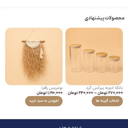
محصولات پیشنهادی
بانکه ادویه پیرکس گرد
بومریس رافیا
رن
270,000
تومان
–
240,000
تومان
1,190,000
تومان
00
انتخاب گزینه ها
افزودن به سبد خرید
از تخفیف‌ها و