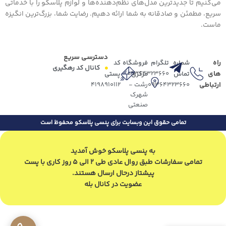
می‌کنیم تا جدیدترین مدل‌های نظم‌دهنده‌ها و لوازم پلاسکو را با خدماتی
سریع، مطمئن و صادقانه به شما ارائه دهیم. رضایت شما، بزرگ‌ترین انگیزه
ماست.
دسترسی سریع
راه
شماره
تلگرام
فروشگاه
کد
کانال کد رهگیری
های
09364323660
تماس
مرکزی
پستی
ارتباطی
09364323660
رشت -
4198910112
شهرک
صنعتی
تمامی حقوق این وبسایت برای پنسی پلاسکو محفوظ است
به پنسی پلاسکو خوش آمدید
تمامی سفارشات طبق روال عادی طی 2 الی 5 روز کاری با پست
پیشتاز درحال ارسال هستند.
عضویت در کانال بله
پک