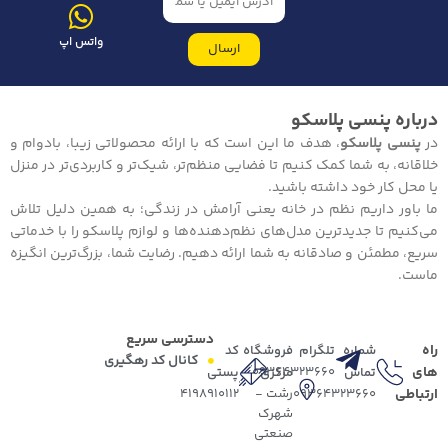
واتس اپ
ارسال
درباره پنسی پلاسکو
در
پنسی پلاسکو
، هدف ما این است که با ارائه محصولاتی زیبا، بادوام و
خلاقانه، به شما کمک کنیم تا فضایی منظم‌تر، شیک‌تر و کاربردی‌تر در منزل
یا محل کار خود داشته باشید.
ما باور داریم نظم در خانه یعنی آرامش در زندگی؛ به همین دلیل تلاش
می‌کنیم تا جدیدترین مدل‌های نظم‌دهنده‌ها و لوازم پلاسکو را با خدماتی
سریع، مطمئن و صادقانه به شما ارائه دهیم. رضایت شما، بزرگ‌ترین انگیزه
ماست.
دسترسی سریع
راه
شماره
تلگرام
فروشگاه
کد
کانال کد رهگیری
های
09364323660
تماس
مرکزی
پستی
ارتباطی
09364323660
رشت -
4198910112
شهرک
صنعتی