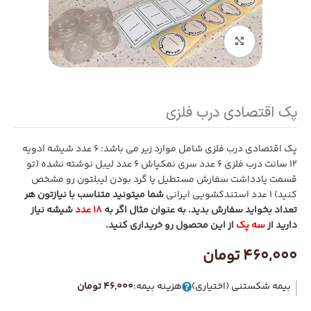
بزرگنمایی تصویر
پک اقتصادی درب فلزی
پک اقتصادی درب فلزی شامل موارد زیر می باشد: 6 عدد شیشه ادویه
12 سانت درب فلزی 6 عدد سری نمکپاش 6 عدد لیبل نوشته نشده (تو
قسمت یادداشت سفارش مستطیل یا گرد بودن لیبلتون رو مشخص
کنید) 1 عدد استندکشویی ایرانی
شما میتونید متناسب با نیازتون هر
تعداد بخواید سفارش بدید.
به عنوان مثال اگر به
18 عدد
شیشه نیاز
دارید از
سه پک
از این محصول رو خریداری کنید.
460,000
تومان
بیمه شکستنی (اختیاری)
هزینه بیمه:
46,000 تومان