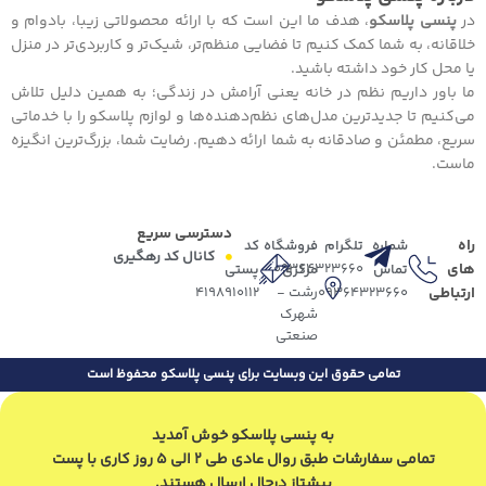
در
پنسی پلاسکو
، هدف ما این است که با ارائه محصولاتی زیبا، بادوام و
خلاقانه، به شما کمک کنیم تا فضایی منظم‌تر، شیک‌تر و کاربردی‌تر در منزل
یا محل کار خود داشته باشید.
ما باور داریم نظم در خانه یعنی آرامش در زندگی؛ به همین دلیل تلاش
می‌کنیم تا جدیدترین مدل‌های نظم‌دهنده‌ها و لوازم پلاسکو را با خدماتی
سریع، مطمئن و صادقانه به شما ارائه دهیم. رضایت شما، بزرگ‌ترین انگیزه
ماست.
دسترسی سریع
راه
شماره
تلگرام
فروشگاه
کد
کانال کد رهگیری
های
09364323660
تماس
مرکزی
پستی
ارتباطی
09364323660
رشت -
4198910112
شهرک
صنعتی
تمامی حقوق این وبسایت برای پنسی پلاسکو محفوظ است
به پنسی پلاسکو خوش آمدید
تمامی سفارشات طبق روال عادی طی 2 الی 5 روز کاری با پست
پیشتاز درحال ارسال هستند.