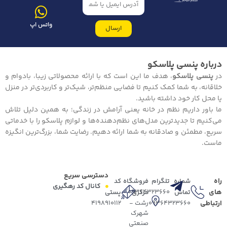
واتس اپ
ارسال
درباره پنسی پلاسکو
در
پنسی پلاسکو
، هدف ما این است که با ارائه محصولاتی زیبا، بادوام و
خلاقانه، به شما کمک کنیم تا فضایی منظم‌تر، شیک‌تر و کاربردی‌تر در منزل
یا محل کار خود داشته باشید.
ما باور داریم نظم در خانه یعنی آرامش در زندگی؛ به همین دلیل تلاش
می‌کنیم تا جدیدترین مدل‌های نظم‌دهنده‌ها و لوازم پلاسکو را با خدماتی
سریع، مطمئن و صادقانه به شما ارائه دهیم. رضایت شما، بزرگ‌ترین انگیزه
ماست.
دسترسی سریع
راه
شماره
تلگرام
فروشگاه
کد
کانال کد رهگیری
های
09364323660
تماس
مرکزی
پستی
ارتباطی
09364323660
رشت -
4198910112
شهرک
صنعتی