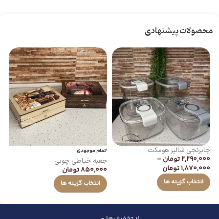
محصولات پیشنهادی
جابرنجی شالیز هومکت
جا
اتمام موجودی
2,290,000
تومان
–
00
جعبه خیاطی چوبی
1,870,000
تومان
850,000
تومان
انتخاب گزینه ها
انتخاب گزینه ها
از تخفیف‌ها و