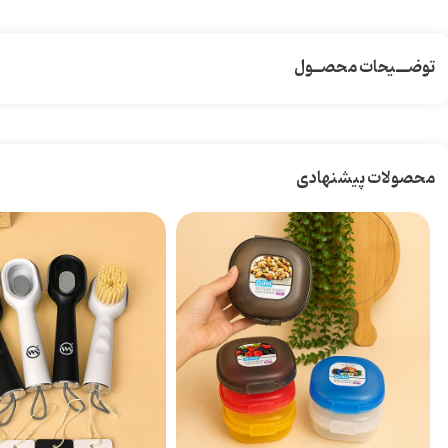
توضـــیحات محصــول
محصولات پیشنهادی