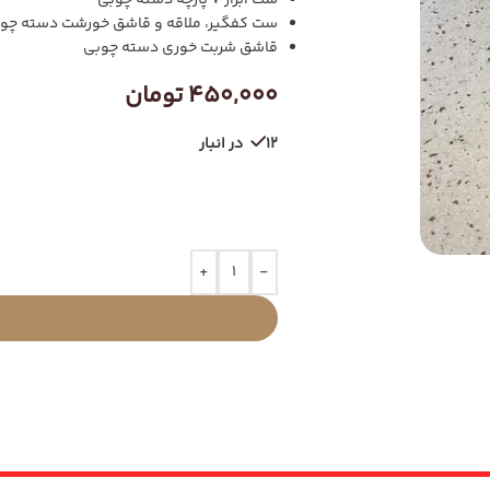
ست ابزار 7 پارچه دسته چوبی
ست کفگیر، ملاقه و قاشق خورشت دسته چو
قاشق شربت خوری دسته چوبی
450,000
تومان
12 در انبار
+
-