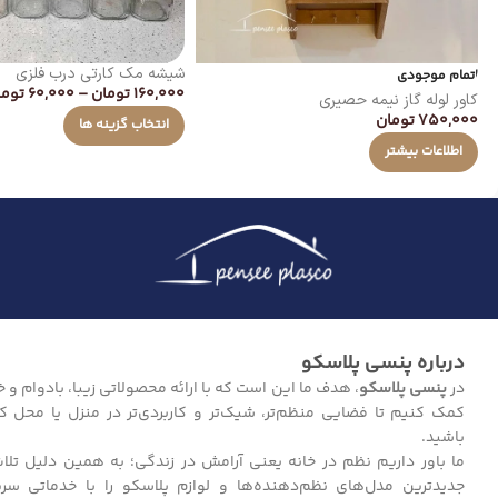
شیشه مک کارتی درب فلزی
اتمام موجودی
160,000
تومان
–
60,000
توما
کاور لوله گاز نیمه حصیری
750,000
تومان
انتخاب گزینه ها
اطلاعات بیشتر
درباره پنسی پلاسکو
در
پنسی پلاسکو
، هدف ما این است که با ارائه محصولاتی زیبا، بادوام و خل
کمک کنیم تا فضایی منظم‌تر، شیک‌تر و کاربردی‌تر در منزل یا محل ک
باشید.
ما باور داریم نظم در خانه یعنی آرامش در زندگی؛ به همین دلیل تلا
جدیدترین مدل‌های نظم‌دهنده‌ها و لوازم پلاسکو را با خدماتی سر