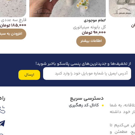
قارچ سه عددی م
اتمام موجودی
ن
185,000
تومان
گل بابونه مینیاتوری
90,000
تومان
افزودن به سبد
اطلاعات بیشتر
از تخفیف‌ها و جدیدترین‌های پنسی پلاسکو باخبر شوید!
ارسال
دسترسی سریع
راه
اقانه، به شما
کانال کد رهگیری
ار خود داشته
ش می‌کنیم تا
یع، مطمئن و