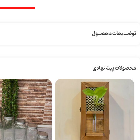
توضـــیحات محصــول
محصولات پیشنهادی