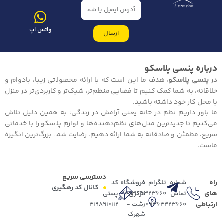
واتس اپ
ارسال
درباره پنسی پلاسکو
در
پنسی پلاسکو
، هدف ما این است که با ارائه محصولاتی زیبا، بادوام و
خلاقانه، به شما کمک کنیم تا فضایی منظم‌تر، شیک‌تر و کاربردی‌تر در منزل
یا محل کار خود داشته باشید.
ما باور داریم نظم در خانه یعنی آرامش در زندگی؛ به همین دلیل تلاش
می‌کنیم تا جدیدترین مدل‌های نظم‌دهنده‌ها و لوازم پلاسکو را با خدماتی
سریع، مطمئن و صادقانه به شما ارائه دهیم. رضایت شما، بزرگ‌ترین انگیزه
ماست.
دسترسی سریع
راه
شماره
تلگرام
فروشگاه
کد
کانال کد رهگیری
های
09364323660
تماس
مرکزی
پستی
ارتباطی
09364323660
رشت -
4198910112
شهرک