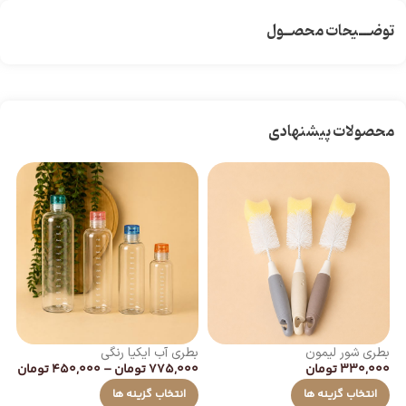
توضـــیحات محصــول
محصولات پیشنهادی
بطری شور لیمون
بطری آب ایکیا رنگی
330,000
تومان
775,000
تومان
–
450,000
تومان
عس
00
انتخاب گزینه ها
انتخاب گزینه ها