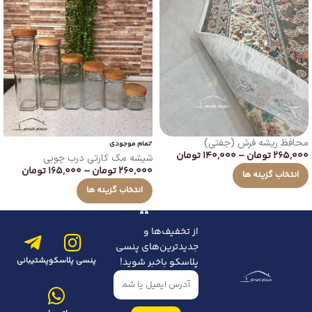
محافظ ریشه فرش (جفتی)
اتمام موجودی
265,000
تومان
–
140,000
تومان
شیشه مک کارتی درب چوبی
260,000
تومان
–
165,000
تومان
انتخاب گزینه ها
انتخاب گزینه ها
از تخفیف‌ها و
جدیدترین‌های پنسی
پنسی پلاسکو
پشتیبانی
پلاسکو باخبر شوید!