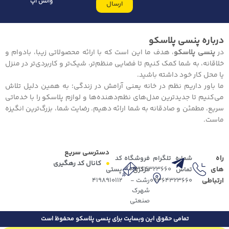
واتس اپ
ارسال
درباره پنسی پلاسکو
در
پنسی پلاسکو
، هدف ما این است که با ارائه محصولاتی زیبا، بادوام و
خلاقانه، به شما کمک کنیم تا فضایی منظم‌تر، شیک‌تر و کاربردی‌تر در منزل
یا محل کار خود داشته باشید.
ما باور داریم نظم در خانه یعنی آرامش در زندگی؛ به همین دلیل تلاش
می‌کنیم تا جدیدترین مدل‌های نظم‌دهنده‌ها و لوازم پلاسکو را با خدماتی
سریع، مطمئن و صادقانه به شما ارائه دهیم. رضایت شما، بزرگ‌ترین انگیزه
ماست.
دسترسی سریع
راه
شماره
تلگرام
فروشگاه
کد
کانال کد رهگیری
های
09364323660
تماس
مرکزی
پستی
ارتباطی
09364323660
رشت -
4198910112
شهرک
صنعتی
تمامی حقوق این وبسایت برای پنسی پلاسکو محفوظ است