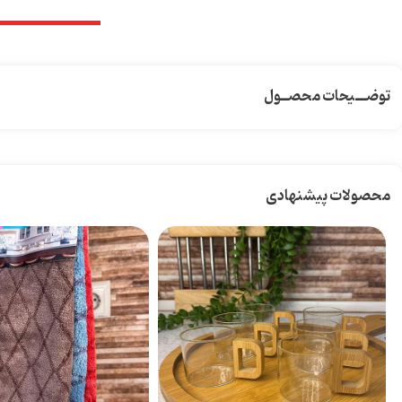
توضـــیحات محصــول
محصولات پیشنهادی