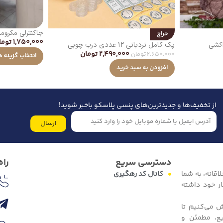
جاکنترلی مکروم
حراج
1,750,000
توما
پک کامل نردبانی ۱۲ عددی درب چوبی
2,490,000
تومان
2,650,000
تومان
انتخاب گزینه ه
افزودن به سبد خرید
از تخفیف‌ها و جدیدترین‌های پنسی پلاسکو باخبر شوید!
ارسال
دسترسی سریع
راه
اقانه، به شما
کانال کد رهگیری
ار خود داشته
ش می‌کنیم تا
یع، مطمئن و