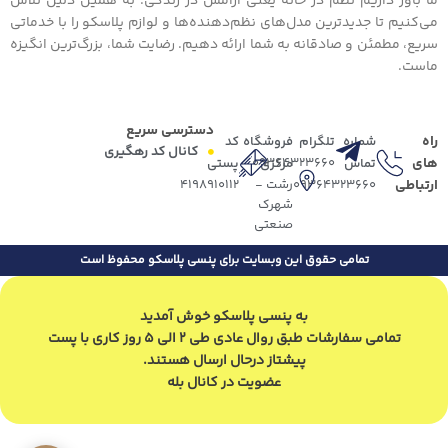
ما باور داریم نظم در خانه یعنی آرامش در زندگی؛ به همین دلیل تلاش
می‌کنیم تا جدیدترین مدل‌های نظم‌دهنده‌ها و لوازم پلاسکو را با خدماتی
سریع، مطمئن و صادقانه به شما ارائه دهیم. رضایت شما، بزرگ‌ترین انگیزه
ماست.
دسترسی سریع
راه
شماره
تلگرام
فروشگاه
کد
کانال کد رهگیری
های
09364323660
تماس
مرکزی
پستی
ارتباطی
09364323660
رشت -
4198910112
شهرک
صنعتی
تمامی حقوق این وبسایت برای پنسی پلاسکو محفوظ است
به پنسی پلاسکو خوش آمدید
تمامی سفارشات طبق روال عادی طی 2 الی 5 روز کاری با پست
پیشتاز درحال ارسال هستند.
عضویت در کانال بله