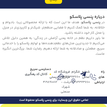
درباره پنسی پلاسکو
در
پنسی پلاسکو
، هدف ما این است که با ارائه محصولاتی زیبا، بادوام و
خلاقانه، به شما کمک کنیم تا فضایی منظم‌تر، شیک‌تر و کاربردی‌تر در منزل
یا محل کار خود داشته باشید.
ما باور داریم نظم در خانه یعنی آرامش در زندگی؛ به همین دلیل تلاش
می‌کنیم تا جدیدترین مدل‌های نظم‌دهنده‌ها و لوازم پلاسکو را با خدماتی
سریع، مطمئن و صادقانه به شما ارائه دهیم. رضایت شما، بزرگ‌ترین انگیزه
ماست.
دسترسی سریع
راه
شماره
تلگرام
فروشگاه
کد
کانال کد رهگیری
های
09364323660
تماس
مرکزی
پستی
ارتباطی
09364323660
رشت -
4198910112
شهرک
صنعتی
تمامی حقوق این وبسایت برای پنسی پلاسکو محفوظ است