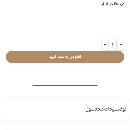
25 در انبار
+
-
افزودن به سبد خرید
توضـــیحات محصــول