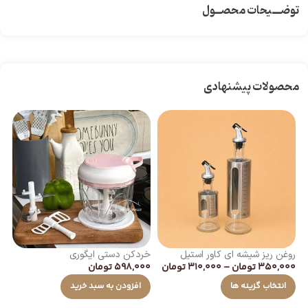
توضـــیحات محصــول
محصولات پیشنهادی
روغن ریز شیشه ای کاور استیل
خردکن دستی ایگوری
350,000
تومان
–
310,000
تومان
598,000
تومان
چو
00
انتخاب گزینه ها
افزودن به سبد خرید