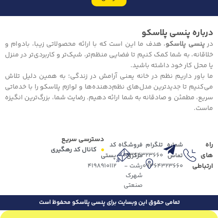
درباره پنسی پلاسکو
در
پنسی پلاسکو
، هدف ما این است که با ارائه محصولاتی زیبا، بادوام و
خلاقانه، به شما کمک کنیم تا فضایی منظم‌تر، شیک‌تر و کاربردی‌تر در منزل
یا محل کار خود داشته باشید.
ما باور داریم نظم در خانه یعنی آرامش در زندگی؛ به همین دلیل تلاش
می‌کنیم تا جدیدترین مدل‌های نظم‌دهنده‌ها و لوازم پلاسکو را با خدماتی
سریع، مطمئن و صادقانه به شما ارائه دهیم. رضایت شما، بزرگ‌ترین انگیزه
ماست.
دسترسی سریع
راه
شماره
تلگرام
فروشگاه
کد
کانال کد رهگیری
های
09364323660
تماس
مرکزی
پستی
ارتباطی
09364323660
رشت -
4198910112
شهرک
صنعتی
تمامی حقوق این وبسایت برای پنسی پلاسکو محفوظ است