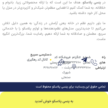
در
پنسی پلاسکو
، هدف ما این است که با ارائه محصولاتی زیبا، بادوام و
خلاقانه، به شما کمک کنیم تا فضایی منظم‌تر، شیک‌تر و کاربردی‌تر در منزل یا
محل کار خود داشته باشید.
ما باور داریم نظم در خانه یعنی آرامش در زندگی؛ به همین دلیل تلاش
می‌کنیم تا جدیدترین مدل‌های نظم‌دهنده‌ها و لوازم پلاسکو را با خدماتی
سریع، مطمئن و صادقانه به شما ارائه دهیم. رضایت شما، بزرگ‌ترین انگیزه
ماست.
دسترسی سریع
راه
شماره
تلگرام
فروشگاه
کد
کانال کد رهگیری
های
09364323660
تماس
مرکزی
پستی
ارتباطی
09364323660
رشت -
4198910112
شهرک
صنعتی
تمامی حقوق این وبسایت برای پنسی پلاسکو محفوظ است
به پنسی پلاسکو خوش آمدید