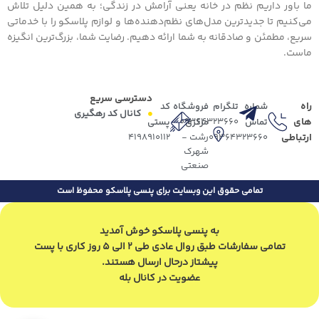
ما باور داریم نظم در خانه یعنی آرامش در زندگی؛ به همین دلیل تلاش
می‌کنیم تا جدیدترین مدل‌های نظم‌دهنده‌ها و لوازم پلاسکو را با خدماتی
سریع، مطمئن و صادقانه به شما ارائه دهیم. رضایت شما، بزرگ‌ترین انگیزه
ماست.
دسترسی سریع
راه
شماره
تلگرام
فروشگاه
کد
کانال کد رهگیری
های
09364323660
تماس
مرکزی
پستی
ارتباطی
09364323660
رشت -
4198910112
شهرک
صنعتی
تمامی حقوق این وبسایت برای پنسی پلاسکو محفوظ است
به پنسی پلاسکو خوش آمدید
تمامی سفارشات طبق روال عادی طی 2 الی 5 روز کاری با پست
پیشتاز درحال ارسال هستند.
عضویت در کانال بله