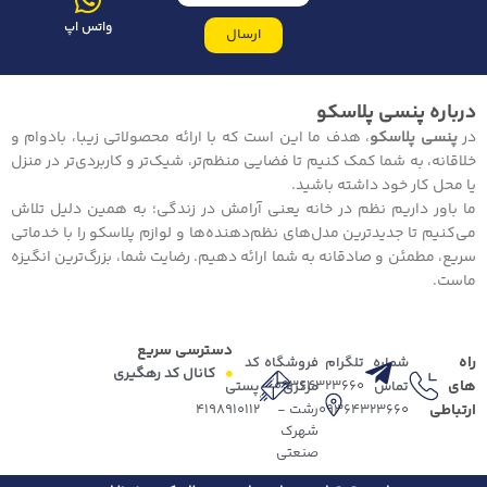
واتس اپ
ارسال
درباره پنسی پلاسکو
در
پنسی پلاسکو
، هدف ما این است که با ارائه محصولاتی زیبا، بادوام و
خلاقانه، به شما کمک کنیم تا فضایی منظم‌تر، شیک‌تر و کاربردی‌تر در منزل
یا محل کار خود داشته باشید.
ما باور داریم نظم در خانه یعنی آرامش در زندگی؛ به همین دلیل تلاش
می‌کنیم تا جدیدترین مدل‌های نظم‌دهنده‌ها و لوازم پلاسکو را با خدماتی
سریع، مطمئن و صادقانه به شما ارائه دهیم. رضایت شما، بزرگ‌ترین انگیزه
ماست.
دسترسی سریع
راه
شماره
تلگرام
فروشگاه
کد
کانال کد رهگیری
های
09364323660
تماس
مرکزی
پستی
ارتباطی
09364323660
رشت -
4198910112
شهرک
صنعتی