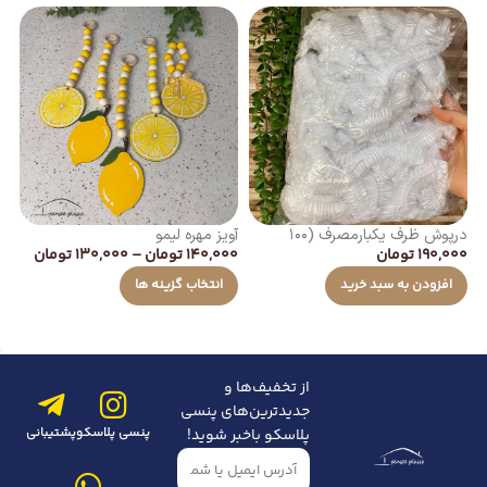
درپوش ظرف یکبارمصرف (۱۰۰
آویز مهره لیمو
صا
140,000
تومان
–
130,000
تومان
00
190,000
تومان
عددی)
انتخاب گزینه ها
افزودن به سبد خرید
از تخفیف‌ها و
جدیدترین‌های پنسی
پنسی پلاسکو
پشتیبانی
پلاسکو باخبر شوید!