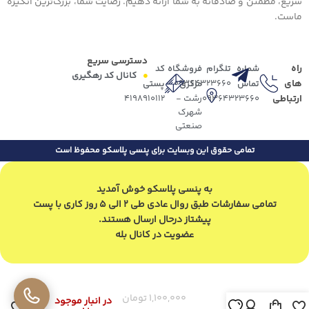
سریع، مطمئن و صادقانه به شما ارائه دهیم. رضایت شما، بزرگ‌ترین انگیزه
ماست.
دسترسی سریع
راه
شماره
تلگرام
فروشگاه
کد
کانال کد رهگیری
های
09364323660
تماس
مرکزی
پستی
ارتباطی
09364323660
رشت -
4198910112
شهرک
صنعتی
تمامی حقوق این وبسایت برای پنسی پلاسکو محفوظ است
به پنسی پلاسکو خوش آمدید
تمامی سفارشات طبق روال عادی طی 2 الی 5 روز کاری با پست
پیشتاز درحال ارسال هستند.
عضویت در کانال بله
1,100,000
تومان
جاقاشقی
در انبار موجود