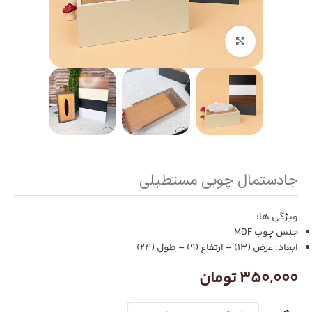
بزرگنمایی تصویر
جادستمال چوبی مستطیلی
ویژگی ها:
جنس چوب MDF
ابعاد: عرض (13) – ارتفاع (9) – طول (24)
350,000
تومان