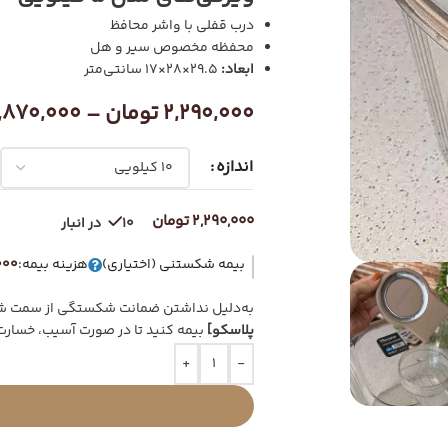
درب قفلی با واشر محافظ
محفظه مخصوص سیر و هل
ابعاد:
29.5×28×17 سانتی‌متر
2,290,000
تومان
–
1,870,000
اندازه
ر
2,290,000
تومان
10 در انبار
بیمه شکستنی (اختیاری)
هزینه بیمه:
9,000
به‌دلیل نداشتن ضمانت شکستگی از سمت شرک
پلاسکو]
بیمه کنید تا در صورت آسیب، خسارت
+
-