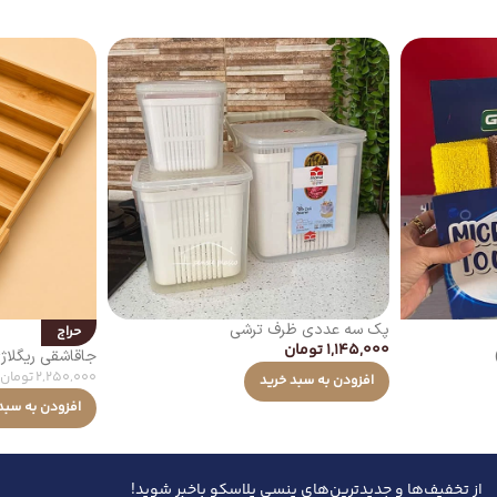
پک سه عددی ظرف ترشی
حراج
1,145,000
تومان
جاقاشقی ریگلاژ
2,250,000
تومان
افزودن به سبد خرید
افزودن به سبد
از تخفیف‌ها و جدیدترین‌های پنسی پلاسکو باخبر شوید!