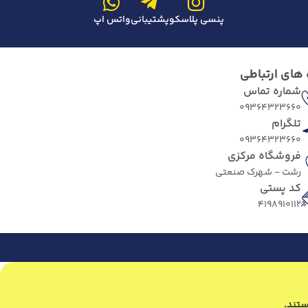
پنسی پلاسکو
پشتیبانی
واتس اپ
 های ارتباطی
شماره تماس
09364323660
تلگرام
09364323660
فروشگاه مرکزی
رشت - شهرک صنعتی
کد پستی
4198910112