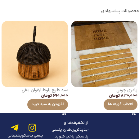
محصولات پیشنهادی
پادری چوبی
سبد طرح بلوط ارغوان بافی
830,000
تومان
690,000
تومان
انتخاب گزینه ها
افزودن به سبد خرید
از تخفیف‌ها و
جدیدترین‌های پنسی
پنسی پلاسکو
پشتیبانی
پلاسکو باخبر شوید!