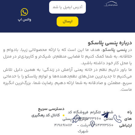
واتس اپ
ارسال
درباره پنسی پلاسکو
در
پنسی پلاسکو
، هدف ما این است که با ارائه محصولاتی زیبا، بادوام و
خلاقانه، به شما کمک کنیم تا فضایی منظم‌تر، شیک‌تر و کاربردی‌تر در منزل
یا محل کار خود داشته باشید.
ما باور داریم نظم در خانه یعنی آرامش در زندگی؛ به همین دلیل تلاش
می‌کنیم تا جدیدترین مدل‌های نظم‌دهنده‌ها و لوازم پلاسکو را با خدماتی
سریع، مطمئن و صادقانه به شما ارائه دهیم. رضایت شما، بزرگ‌ترین انگیزه
ماست.
دسترسی سریع
راه
شماره
تلگرام
فروشگاه
کد
کانال کد رهگیری
های
09364323660
تماس
مرکزی
پستی
ارتباطی
09364323660
رشت -
4198910112
شهرک