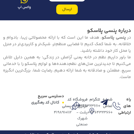
واتس اپ
ارسال
درباره پنسی پلاسکو
در
پنسی پلاسکو
، هدف ما این است که با ارائه محصولاتی زیبا، بادوام و
خلاقانه، به شما کمک کنیم تا فضایی منظم‌تر، شیک‌تر و کاربردی‌تر در منزل
یا محل کار خود داشته باشید.
ما باور داریم نظم در خانه یعنی آرامش در زندگی؛ به همین دلیل تلاش
می‌کنیم تا جدیدترین مدل‌های نظم‌دهنده‌ها و لوازم پلاسکو را با خدماتی
سریع، مطمئن و صادقانه به شما ارائه دهیم. رضایت شما، بزرگ‌ترین انگیزه
ماست.
دسترسی سریع
راه
شماره
تلگرام
فروشگاه
کد
کانال کد رهگیری
های
09364323660
تماس
مرکزی
پستی
ارتباطی
09364323660
رشت -
4198910112
شهرک
صنعتی