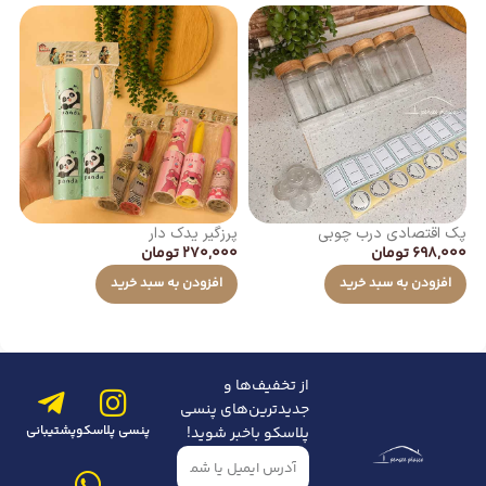
پک اقتصادی درب چوبی
پرزگیر یدک دار
کا
698,000
تومان
270,000
تومان
00
افزودن به سبد خرید
افزودن به سبد خرید
از تخفیف‌ها و
جدیدترین‌های پنسی
پنسی پلاسکو
پشتیبانی
پلاسکو باخبر شوید!