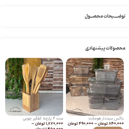
توضـــیحات محصــول
محصولات پیشنهادی
باکس سبددار هومکت
ست ۶ پارچه کفگیر چوبی
فل
840,000
تومان
–
490,000
تومان
1,870,000
تومان
–
00