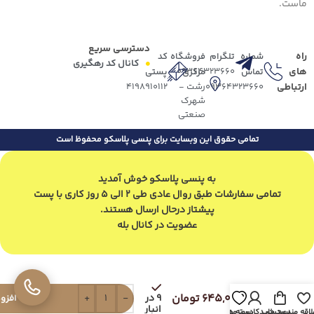
ماست.
دسترسی سریع
راه
شماره
تلگرام
فروشگاه
کد
کانال کد رهگیری
های
09364323660
تماس
مرکزی
پستی
ارتباطی
09364323660
رشت -
4198910112
شهرک
صنعتی
تمامی حقوق این وبسایت برای پنسی پلاسکو محفوظ است
به پنسی پلاسکو خوش آمدید
تمامی سفارشات طبق روال عادی طی 2 الی 5 روز کاری با پست
پیشتاز درحال ارسال هستند.
عضویت در کانال بله
برنج
شور
645,000
تومان
9 در
-
+
افزو
یونیک
انبار
لاقه مندی
سبد خرید
حساب کاربری من
دسته ها