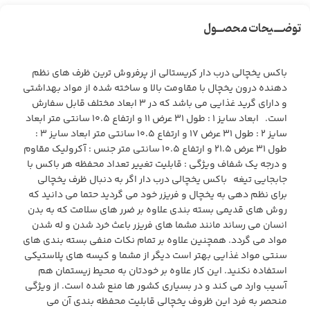
توضـــیحات محصــول
باکس یخچالی درب دار کریستالی از پرفروش ترین ظرف های نظم
دهنده درون یخچال با مقاومت بالا و ساخته شده از مواد بهداشتی
و دارای گرید غذایی می باشد که در ۳ ابعاد مختلف قابل سفارش
است. ابعاد سایز ۱ : طول ۳۱ عرض ۱۱ و ارتفاع ۱۰.۵ سانتی متر ابعاد
سایز ۲ : طول ۳۱ عرض ۱۷ و ارتفاع ۱۰.۵ سانتی متر ابعاد سایز ۳ :
طول ۳۱ عرض ۲۱.۵ و ارتفاع ۱۰.۵ سانتی متر جنس : آکرولیک مقاوم
و درجه یک شفاف ویژگی : قابلیت تغییر تعداد محفظه هر باکس با
جابجایی تیغه باکس یخچالی درب دار اگر به دنبال ظرف یخچالی
برای نظم دهی به یخچال و فریزر خود می گردید حتما می دانید که
روش های قدیمی بسته بندی علاوه بر ضرر های سلامت که به بدن
انسان می رساند مانند مشما های فریزر باعث خرد شدن و له شدن
مواد می گردد. همچنین علاوه بر تمام نکات منفی بسته بندی های
سنتی مواد غذایی بهتر است دیگر از مشما و کیسه های پلاستیکی
استفاده نکنید. این کار علاوه بر خودتان به محیط زیستمان هم
آسیب وارد می کند و در بسیاری کشور ها منع شده است. از ویژگی
منحصر به فرد این ظروف یخچالی قابلیت محفظه بندی آن می