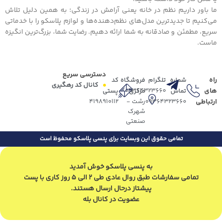
ما باور داریم نظم در خانه یعنی آرامش در زندگی؛ به همین دلیل تلاش
می‌کنیم تا جدیدترین مدل‌های نظم‌دهنده‌ها و لوازم پلاسکو را با خدماتی
سریع، مطمئن و صادقانه به شما ارائه دهیم. رضایت شما، بزرگ‌ترین انگیزه
ماست.
دسترسی سریع
راه
شماره
تلگرام
فروشگاه
کد
کانال کد رهگیری
های
09364323660
تماس
مرکزی
پستی
ارتباطی
09364323660
رشت -
4198910112
شهرک
صنعتی
تمامی حقوق این وبسایت برای پنسی پلاسکو محفوظ است
به پنسی پلاسکو خوش آمدید
تمامی سفارشات طبق روال عادی طی 2 الی 5 روز کاری با پست
پیشتاز درحال ارسال هستند.
عضویت در کانال بله