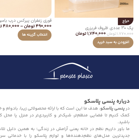
قوری زعفران پیرکس درب بامبو
حراج
490,000
تومان
–
480,000
ت
پک ۳۰ عددی ظروف فریزری
1,740,000
تومان
1,770,000
تومان
انتخاب گزینه ها
افزودن به سبد خرید
درباره پنسی پلاسکو
در
پنسی پلاسکو
، هدف ما این است که با ارائه محصولاتی زیبا، بادوام و خل
کمک کنیم تا فضایی منظم‌تر، شیک‌تر و کاربردی‌تر در منزل یا محل ک
باشید.
ما باور داریم نظم در خانه یعنی آرامش در زندگی؛ به همین دلیل تلا
جدیدترین مدل‌های نظم‌دهنده‌ها و لوازم پلاسکو را با خدماتی سر