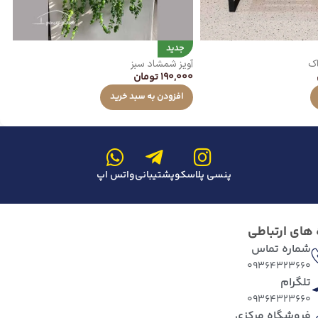
جدید
اک
آویز شمشاد سبز
ست
190,000
تومان
00
افزودن به سبد خرید
پنسی پلاسکو
پشتیبانی
واتس اپ
 های ارتباطی
شماره تماس
09364323660
تلگرام
09364323660
فروشگاه مرکزی