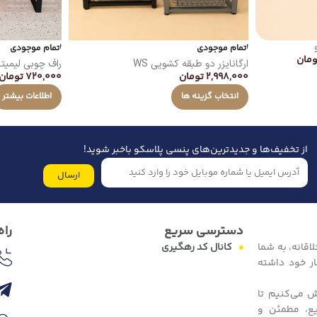
اتمام موجودی
اتمام موجودی
ومان
ارگانایزر دو طبقه کشویی WS
راف چوبی لیمیت
2,998,000
تومان
720,000
تومان
انتخاب گزینه ها
اطلاعات بیشتر
از تخفیف‌ها و جدیدترین‌های پنسی پلاسکو باخبر شوید!
ارسال
دسترسی سریع
راه
اقانه، به شما
کانال کد رهگیری
ار خود داشته
ش می‌کنیم تا
یع، مطمئن و