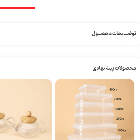
توضـــیحات محصــول
محصولات پیشنهادی