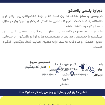
درباره پنسی پلاسکو
در
پنسی پلاسکو
، هدف ما این است که با ارائه محصولاتی زیبا، بادوام و
خلاقانه، به شما کمک کنیم تا فضایی منظم‌تر، شیک‌تر و کاربردی‌تر در منزل
یا محل کار خود داشته باشید.
ما باور داریم نظم در خانه یعنی آرامش در زندگی؛ به همین دلیل تلاش
می‌کنیم تا جدیدترین مدل‌های نظم‌دهنده‌ها و لوازم پلاسکو را با خدماتی
سریع، مطمئن و صادقانه به شما ارائه دهیم. رضایت شما، بزرگ‌ترین انگیزه
ماست.
دسترسی سریع
راه
شماره
تلگرام
فروشگاه
کد
کانال کد رهگیری
های
09364323660
تماس
مرکزی
پستی
ارتباطی
09364323660
رشت -
4198910112
شهرک
صنعتی
تمامی حقوق این وبسایت برای پنسی پلاسکو محفوظ است