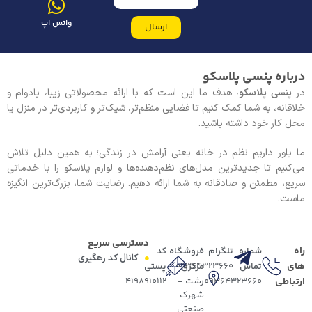
واتس اپ
ارسال
درباره پنسی پلاسکو
در
پنسی پلاسکو
، هدف ما این است که با ارائه محصولاتی زیبا، بادوام و
خلاقانه، به شما کمک کنیم تا فضایی منظم‌تر، شیک‌تر و کاربردی‌تر در منزل یا
محل کار خود داشته باشید.
ما باور داریم نظم در خانه یعنی آرامش در زندگی؛ به همین دلیل تلاش
می‌کنیم تا جدیدترین مدل‌های نظم‌دهنده‌ها و لوازم پلاسکو را با خدماتی
سریع، مطمئن و صادقانه به شما ارائه دهیم. رضایت شما، بزرگ‌ترین انگیزه
ماست.
دسترسی سریع
راه
شماره
تلگرام
فروشگاه
کد
کانال کد رهگیری
های
09364323660
تماس
مرکزی
پستی
ارتباطی
09364323660
رشت -
4198910112
شهرک
صنعتی