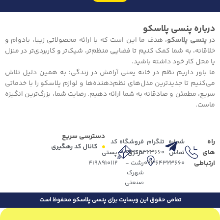
درباره پنسی پلاسکو
در
پنسی پلاسکو
، هدف ما این است که با ارائه محصولاتی زیبا، بادوام و
خلاقانه، به شما کمک کنیم تا فضایی منظم‌تر، شیک‌تر و کاربردی‌تر در منزل
یا محل کار خود داشته باشید.
ما باور داریم نظم در خانه یعنی آرامش در زندگی؛ به همین دلیل تلاش
می‌کنیم تا جدیدترین مدل‌های نظم‌دهنده‌ها و لوازم پلاسکو را با خدماتی
سریع، مطمئن و صادقانه به شما ارائه دهیم. رضایت شما، بزرگ‌ترین انگیزه
ماست.
دسترسی سریع
راه
شماره
تلگرام
فروشگاه
کد
کانال کد رهگیری
های
09364323660
تماس
مرکزی
پستی
ارتباطی
09364323660
رشت -
4198910112
شهرک
صنعتی
تمامی حقوق این وبسایت برای پنسی پلاسکو محفوظ است