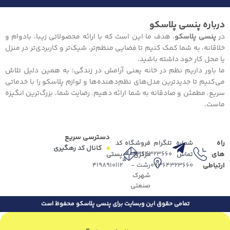
درباره پنسی پلاسکو
در
پنسی پلاسکو
، هدف ما این است که با ارائه محصولاتی زیبا، بادوام و
خلاقانه، به شما کمک کنیم تا فضایی منظم‌تر، شیک‌تر و کاربردی‌تر در منزل
یا محل کار خود داشته باشید.
ما باور داریم نظم در خانه یعنی آرامش در زندگی؛ به همین دلیل تلاش
می‌کنیم تا جدیدترین مدل‌های نظم‌دهنده‌ها و لوازم پلاسکو را با خدماتی
سریع، مطمئن و صادقانه به شما ارائه دهیم. رضایت شما، بزرگ‌ترین انگیزه
ماست.
دسترسی سریع
راه
شماره
تلگرام
فروشگاه
کد
کانال کد رهگیری
های
09364323660
تماس
مرکزی
پستی
ارتباطی
09364323660
رشت -
4198910112
شهرک
صنعتی
تمامی حقوق این وبسایت برای پنسی پلاسکو محفوظ است