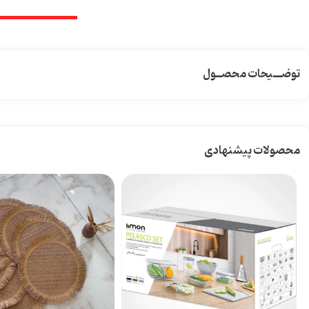
توضـــیحات محصــول
محصولات پیشنهادی