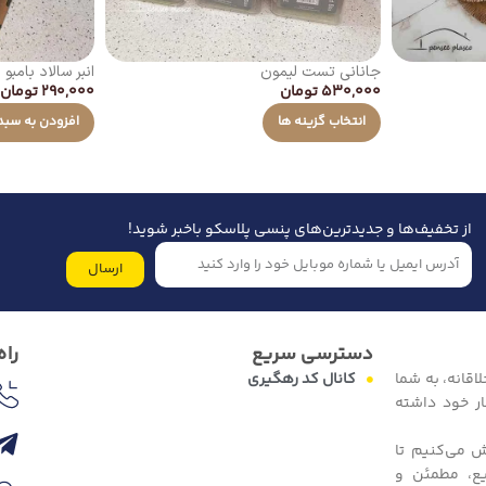
جانانی تست لیمون
انبر سالاد بامبو
530,000
تومان
290,000
تومان
انتخاب گزینه ها
افزودن به سبد
از تخفیف‌ها و جدیدترین‌های پنسی پلاسکو باخبر شوید!
ارسال
دسترسی سریع
راه
اقانه، به شما
کانال کد رهگیری
ار خود داشته
ش می‌کنیم تا
یع، مطمئن و