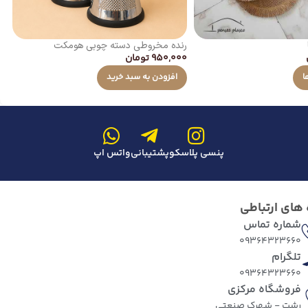
رنده مخروطی دسته چوبی هومکت
رو
950,000
تومان
00
ا
افزودن به سبد خرید
پنسی پلاسکو
پشتیبانی
واتس اپ
 های ارتباطی
شماره تماس
09364323660
تلگرام
09364323660
فروشگاه مرکزی
رشت - شهرک صنعتی