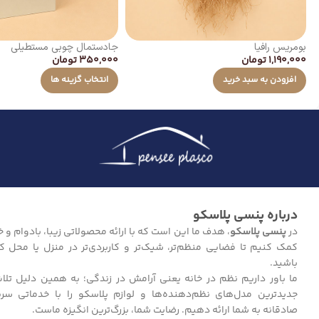
بومریس رافیا
جادستمال چوبی مستطیلی
1,190,000
تومان
350,000
تومان
افزودن به سبد خرید
انتخاب گزینه ها
درباره پنسی پلاسکو
در
پنسی پلاسکو
، هدف ما این است که با ارائه محصولاتی زیبا، بادوام و خل
کمک کنیم تا فضایی منظم‌تر، شیک‌تر و کاربردی‌تر در منزل یا محل ک
باشید.
ما باور داریم نظم در خانه یعنی آرامش در زندگی؛ به همین دلیل تلا
جدیدترین مدل‌های نظم‌دهنده‌ها و لوازم پلاسکو را با خدماتی سر
صادقانه به شما ارائه دهیم. رضایت شما، بزرگ‌ترین انگیزه ماست.