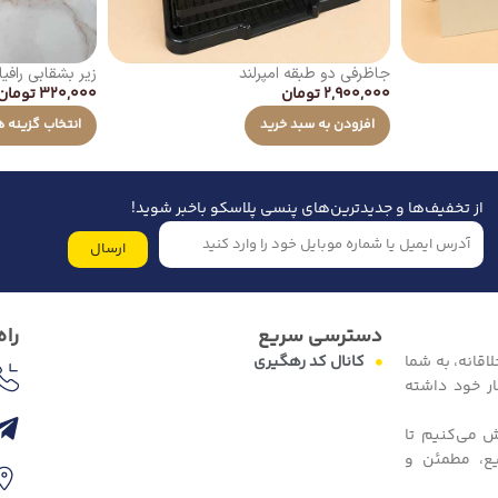
جاظرفی دو طبقه امپرلند
زیر بشقابی رافیا
2,900,000
تومان
320,000
تومان
افزودن به سبد خرید
انتخاب گزینه ه
از تخفیف‌ها و جدیدترین‌های پنسی پلاسکو باخبر شوید!
ارسال
دسترسی سریع
راه
اقانه، به شما
کانال کد رهگیری
ار خود داشته
ش می‌کنیم تا
یع، مطمئن و