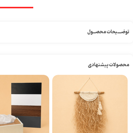
توضـــیحات محصــول
محصولات پیشنهادی