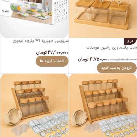
سرویس جهیزیه ۴۹ پارچه لیمون
حراج
ست پاسماوری راشین هومکت
27,900,000
تومان
4,750,000
تومان
5,150,000
تومان
انتخاب گزینه ها
افزودن به سبد خرید