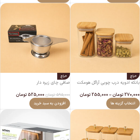
حراج
حراج
بانکه ادویه درب چوبی آراگل هومکت
صافی چای زیره دار
270,000
تومان
–
255,000
تومان
525,000
تومان
595,000
تومان
انتخاب گزینه ها
افزودن به سبد خرید