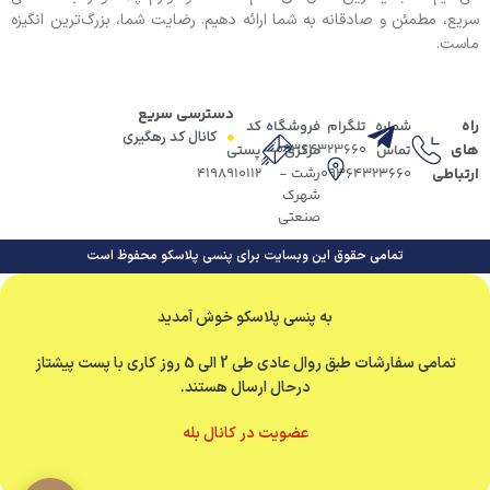
سریع، مطمئن و صادقانه به شما ارائه دهیم. رضایت شما، بزرگ‌ترین انگیزه
ماست.
دسترسی سریع
راه
شماره
تلگرام
فروشگاه
کد
کانال کد رهگیری
های
09364323660
تماس
مرکزی
پستی
ارتباطی
09364323660
رشت -
4198910112
شهرک
صنعتی
تمامی حقوق این وبسایت برای پنسی پلاسکو محفوظ است
به پنسی پلاسکو خوش آمدید
تمامی سفارشات طبق روال عادی طی 2 الی 5 روز کاری با پست پیشتاز
درحال ارسال هستند.
عضویت در کانال بله