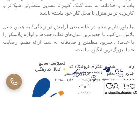
بادوام و خلاقانه، به شما کمک کنیم تا فضایی منظم‌تر، شیک‌تر و
کاربردی‌تر در منزل یا محل کار خود داشته باشید.
ما باور داریم نظم در خانه یعنی آرامش در زندگی؛ به همین دلیل
تلاش می‌کنیم تا جدیدترین مدل‌های نظم‌دهنده‌ها و لوازم پلاسکو را
با خدماتی سریع، مطمئن و صادقانه به شما ارائه دهیم. رضایت
شما، بزرگ‌ترین انگیزه ماست.
دسترسی سریع
راه
شماره
تلگرام
فروشگاه
کد
کانال کد رهگیری
09364323660
های
تماس
مرکزی
پستی
ارتباطی
09364323660
رشت -
4198910112
شهرک
صنعتی
قه مندی
سبد خرید
دسته ها
حساب کاربری من
تمامی حقوق این وبسایت برای پنسی پلاسکو محفوظ است