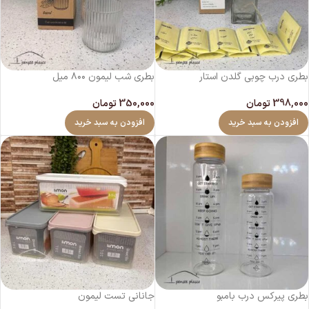
بطری درب چوبی گلدن استار
بطری شب لیمون ۸۰۰ میل
398,000
تومان
350,000
تومان
افزودن به سبد خرید
افزودن به سبد خرید
بطری پیرکس درب بامبو
جانانی تست لیمون