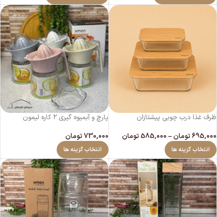
ظرف غذا درب چوبی پیشتازان
پارچ و آبمیوه گیری ۲ کاره لیمون
695,000
تومان
–
585,000
تومان
730,000
تومان
انتخاب گزینه ها
انتخاب گزینه ها