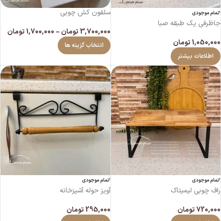
سلفون کش چوبی
اتمام موجودی
جاظرفی یک طبقه صبا
3,700,000
تومان
–
1,700,000
تومان
1,050,000
تومان
انتخاب گزینه ها
اطلاعات بیشتر
اتمام موجودی
اتمام موجودی
راف چوبی لیمیتاک
آویز حوله آشپزخانه
720,000
تومان
295,000
تومان