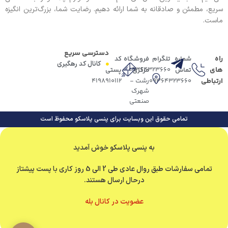
سریع، مطمئن و صادقانه به شما ارائه دهیم. رضایت شما، بزرگ‌ترین انگیزه
ماست.
دسترسی سریع
راه
شماره
تلگرام
فروشگاه
کد
کانال کد رهگیری
های
09364323660
تماس
مرکزی
پستی
ارتباطی
09364323660
رشت -
4198910112
شهرک
صنعتی
تمامی حقوق این وبسایت برای پنسی پلاسکو محفوظ است
به پنسی پلاسکو خوش آمدید
تمامی سفارشات طبق روال عادی طی 2 الی 5 روز کاری با پست پیشتاز
درحال ارسال هستند.
عضویت در کانال بله