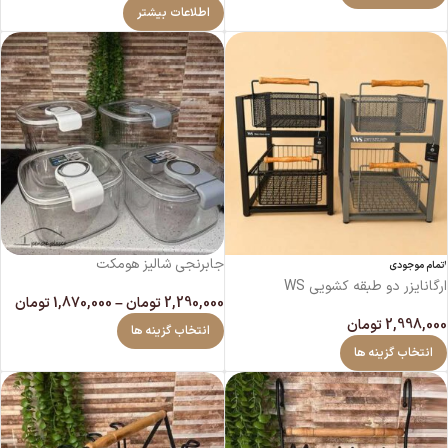
اطلاعات بیشتر
جابرنجی شالیز هومکت
اتمام موجودی
ارگانایزر دو طبقه کشویی WS
2,290,000
تومان
–
1,870,000
تومان
2,998,000
تومان
انتخاب گزینه ها
انتخاب گزینه ها