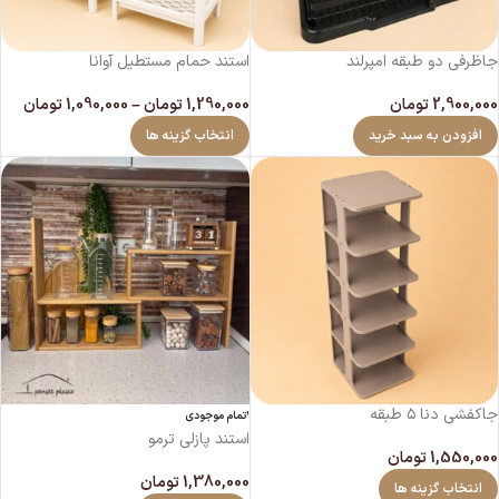
جاظرفی دو طبقه امپرلند
استند حمام مستطیل آوانا
2,900,000
تومان
1,290,000
تومان
–
1,090,000
تومان
افزودن به سبد خرید
انتخاب گزینه ها
جاکفشی دنا ۵ طبقه
اتمام موجودی
استند پازلی ترمو
1,550,000
تومان
1,380,000
تومان
انتخاب گزینه ها