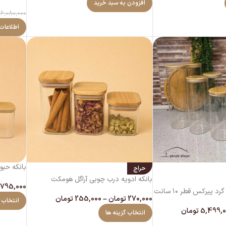
سانت
افزودن به سبد خرید
6,080,000
اطلاعات
بانکه حبوبات پ
حراج
بانکه ادویه درب چوبی آراگل هومکت
795,000
270,000
تومان
–
255,000
تومان
انتخاب گ
5,499,0
تومان
انتخاب گزینه ها