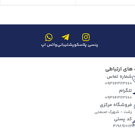
پنسی پلاسکو
پشتیبانی
واتس اپ
 های ارتباطی
شماره تماس
09364323660
تلگرام
09364323660
فروشگاه مرکزی
رشت - شهرک صنعتی
کد پستی
4198910112