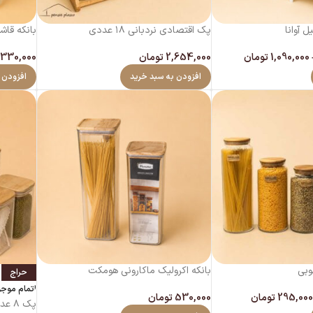
 آوانا
پک اقتصادی نردبانی ۱۸ عددی
بانکه قاشق
1,090,000
تومان
2,654,000
تومان
330,000
افزودن به سبد خرید
افزودن 
وبی
بانکه اکرولیک ماکارونی هومکت
حراج
اتمام موج
295,000
تومان
530,000
تومان