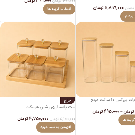
399,000
تومان
490,000
تومان
5,899,000
تومان
تومان
انتخاب گزینه ها
 بیشتر
یرکس ۱۰ سانت مربع
حراج
ست پاسماوری راشین هومکت
تومان
–
695,000
تومان
4,750,000
تومان
5,150,000
تومان
زینه ها
افزودن به سبد خرید