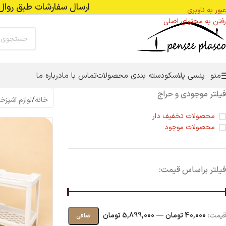
ارسال سفارشات طبق روال عادی با پست پیشتاز
عبور به ناوبری
رفتن به محتوای اصلی
منو
پنسی پلاسکو
دسته بندی محصولات
تماس با ما
درباره ما
فیلتر موجودی و حراج
خانه
/
لوازم آشپزخ
محصولات تخفیف دار
محصولات موجود
فیلتر براساس قیمت:
قيمت:
40,000 تومان
—
5,899,000 تومان
صافی